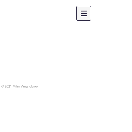
KONTAKT
Willy . archiv
© 2021 Milan Vangheluwe